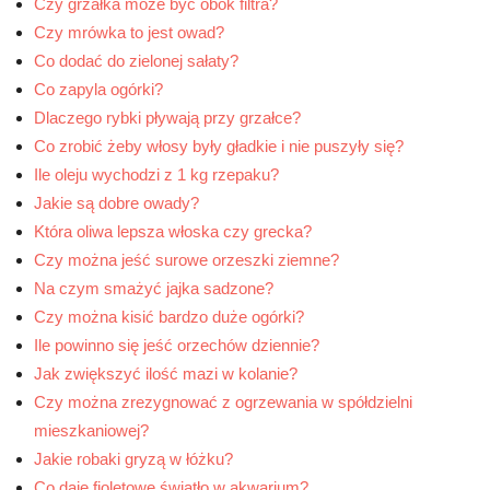
Czy grzałka może być obok filtra?
Czy mrówka to jest owad?
Co dodać do zielonej sałaty?
Co zapyla ogórki?
Dlaczego rybki pływają przy grzałce?
Co zrobić żeby włosy były gładkie i nie puszyły się?
Ile oleju wychodzi z 1 kg rzepaku?
Jakie są dobre owady?
Która oliwa lepsza włoska czy grecka?
Czy można jeść surowe orzeszki ziemne?
Na czym smażyć jajka sadzone?
Czy można kisić bardzo duże ogórki?
Ile powinno się jeść orzechów dziennie?
Jak zwiększyć ilość mazi w kolanie?
Czy można zrezygnować z ogrzewania w spółdzielni
mieszkaniowej?
Jakie robaki gryzą w łóżku?
Co daje fioletowe światło w akwarium?