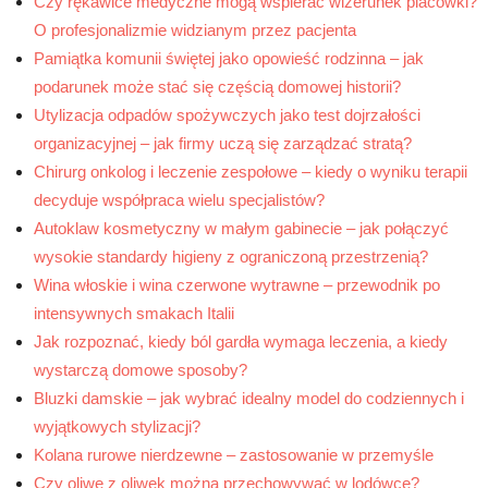
Czy rękawice medyczne mogą wspierać wizerunek placówki?
O profesjonalizmie widzianym przez pacjenta
Pamiątka komunii świętej jako opowieść rodzinna – jak
podarunek może stać się częścią domowej historii?
Utylizacja odpadów spożywczych jako test dojrzałości
organizacyjnej – jak firmy uczą się zarządzać stratą?
Chirurg onkolog i leczenie zespołowe – kiedy o wyniku terapii
decyduje współpraca wielu specjalistów?
Autoklaw kosmetyczny w małym gabinecie – jak połączyć
wysokie standardy higieny z ograniczoną przestrzenią?
Wina włoskie i wina czerwone wytrawne – przewodnik po
intensywnych smakach Italii
Jak rozpoznać, kiedy ból gardła wymaga leczenia, a kiedy
wystarczą domowe sposoby?
Bluzki damskie – jak wybrać idealny model do codziennych i
wyjątkowych stylizacji?
Kolana rurowe nierdzewne – zastosowanie w przemyśle
Czy oliwę z oliwek można przechowywać w lodówce?