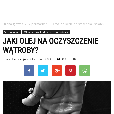
Strona główna
Supermarket
Oliwa z oliwek, do smażenia i sałatek
Supermarket
Oliwa z oliwek, do smażenia i sałatek
JAKI OLEJ NA OCZYSZCZENIE
WĄTROBY?
Przez
Redakcja
-
21 grudnia 2024
409
0