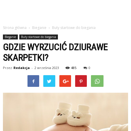
Strona główna
Bieganie
Buty startowe do biegania
Bieganie
Buty startowe do biegania
GDZIE WYRZUCIĆ DZIURAWE
SKARPETKI?
Przez
Redakcja
-
2 września 2023
485
0