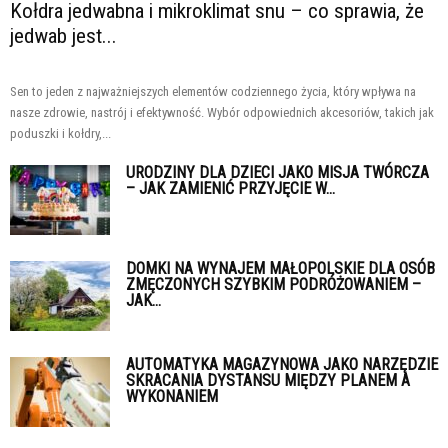
Kołdra jedwabna i mikroklimat snu – co sprawia, że
jedwab jest...
Sen to jeden z najważniejszych elementów codziennego życia, który wpływa na
nasze zdrowie, nastrój i efektywność. Wybór odpowiednich akcesoriów, takich jak
poduszki i kołdry,...
URODZINY DLA DZIECI JAKO MISJA TWÓRCZA
– JAK ZAMIENIĆ PRZYJĘCIE W...
DOMKI NA WYNAJEM MAŁOPOLSKIE DLA OSÓB
ZMĘCZONYCH SZYBKIM PODRÓŻOWANIEM –
JAK...
AUTOMATYKA MAGAZYNOWA JAKO NARZĘDZIE
SKRACANIA DYSTANSU MIĘDZY PLANEM A
WYKONANIEM