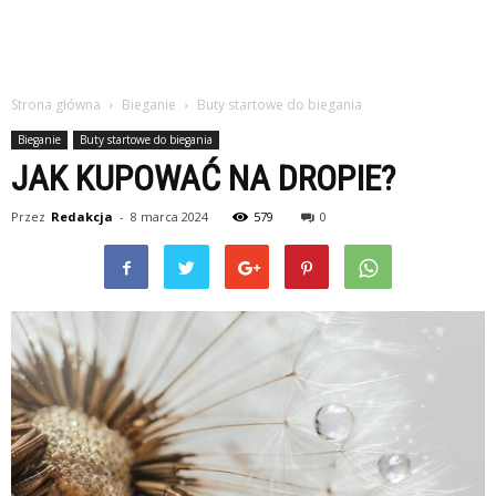
Strona główna
Bieganie
Buty startowe do biegania
Bieganie
Buty startowe do biegania
JAK KUPOWAĆ NA DROPIE?
Przez
Redakcja
-
8 marca 2024
579
0