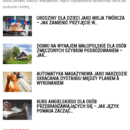
nasze zdrowie, nastrój i efektywność. Wybór odpowiednich akcesoriów, takich jak
poduszki i kołdry,...
URODZINY DLA DZIECI JAKO MISJA TWÓRCZA
– JAK ZAMIENIĆ PRZYJĘCIE W...
DOMKI NA WYNAJEM MAŁOPOLSKIE DLA OSÓB
ZMĘCZONYCH SZYBKIM PODRÓŻOWANIEM –
JAK...
AUTOMATYKA MAGAZYNOWA JAKO NARZĘDZIE
SKRACANIA DYSTANSU MIĘDZY PLANEM A
WYKONANIEM
KURS ANGIELSKIEGO DLA OSÓB
PRZEBRANŻAWIAJĄCYCH SIĘ – JAK JĘZYK
POMAGA ZACZĄĆ...