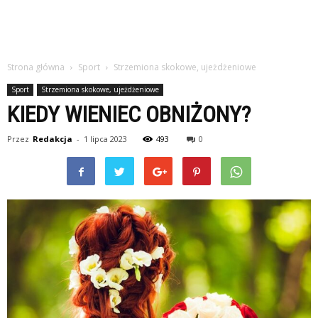
Strona główna
Sport
Strzemiona skokowe, ujeżdżeniowe
Sport
Strzemiona skokowe, ujeżdżeniowe
KIEDY WIENIEC OBNIŻONY?
Przez
Redakcja
-
1 lipca 2023
493
0