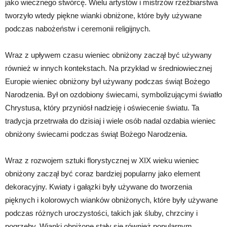
jako wiecznego stwórcę. Wielu artystów i mistrzów rzeźbiarstwa
tworzyło wtedy piękne wianki obniżone, które były używane
podczas nabożeństw i ceremonii religijnych.
Wraz z upływem czasu wieniec obniżony zaczął być używany
również w innych kontekstach. Na przykład w średniowiecznej
Europie wieniec obniżony był używany podczas świąt Bożego
Narodzenia. Był on ozdobiony świecami, symbolizującymi światło
Chrystusa, który przyniósł nadzieję i oświecenie światu. Ta
tradycja przetrwała do dzisiaj i wiele osób nadal ozdabia wieniec
obniżony świecami podczas świąt Bożego Narodzenia.
Wraz z rozwojem sztuki florystycznej w XIX wieku wieniec
obniżony zaczął być coraz bardziej popularny jako element
dekoracyjny. Kwiaty i gałązki były używane do tworzenia
pięknych i kolorowych wianków obniżonych, które były używane
podczas różnych uroczystości, takich jak śluby, chrzciny i
pogrzeby. Wianki obniżone stały się również popularnym