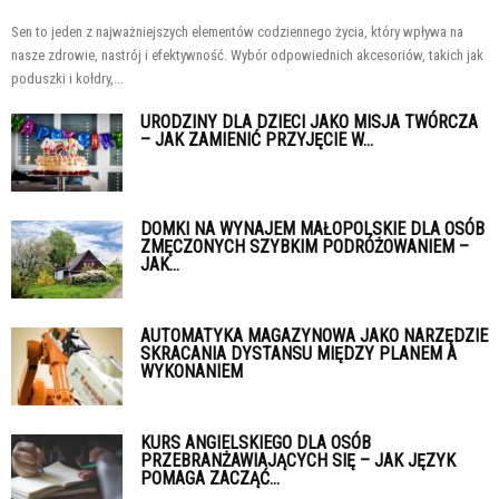
Sen to jeden z najważniejszych elementów codziennego życia, który wpływa na
nasze zdrowie, nastrój i efektywność. Wybór odpowiednich akcesoriów, takich jak
poduszki i kołdry,...
URODZINY DLA DZIECI JAKO MISJA TWÓRCZA
– JAK ZAMIENIĆ PRZYJĘCIE W...
DOMKI NA WYNAJEM MAŁOPOLSKIE DLA OSÓB
ZMĘCZONYCH SZYBKIM PODRÓŻOWANIEM –
JAK...
AUTOMATYKA MAGAZYNOWA JAKO NARZĘDZIE
SKRACANIA DYSTANSU MIĘDZY PLANEM A
WYKONANIEM
KURS ANGIELSKIEGO DLA OSÓB
PRZEBRANŻAWIAJĄCYCH SIĘ – JAK JĘZYK
POMAGA ZACZĄĆ...