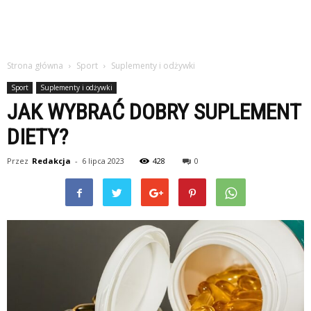
Strona główna
Sport
Suplementy i odżywki
Sport
Suplementy i odżywki
JAK WYBRAĆ DOBRY SUPLEMENT
DIETY?
Przez
Redakcja
-
6 lipca 2023
428
0