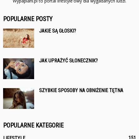
Wypaplani.pl to portal lifestyle'owy dla wygadanych ludzi.
POPULARNE POSTY
JAKIE SĄ GŁOSKI?
JAK UPRAŻYĆ SŁONECZNIK?
SZYBKIE SPOSOBY NA OBNIŻENIE TĘTNA
POPULARNE KATEGORIE
151
LIFESTYLE