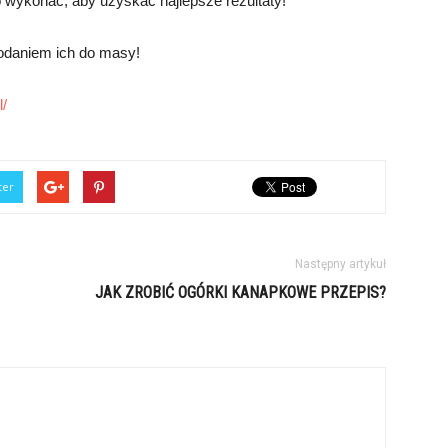
o wykonać, aby uzyskać najlepsze rezultaty!
odaniem ich do masy!
l/
ter
Następny artykuł
JAK ZROBIĆ OGÓRKI KANAPKOWE PRZEPIS?