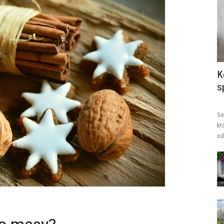
K
s
Se
kt
od