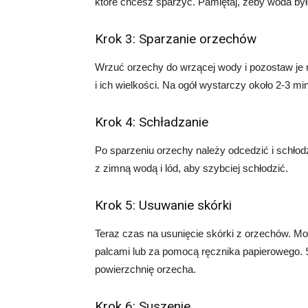
które chcesz sparzyć. Pamiętaj, żeby woda był
Krok 3: Sparzanie orzechów
Wrzuć orzechy do wrzącej wody i pozostaw je n
i ich wielkości. Na ogół wystarczy około 2-3 min
Krok 4: Schładzanie
Po sparzeniu orzechy należy odcedzić i schło
z zimną wodą i lód, aby szybciej schłodzić.
Krok 5: Usuwanie skórki
Teraz czas na usunięcie skórki z orzechów. Moż
palcami lub za pomocą ręcznika papierowego. 
powierzchnię orzecha.
Krok 6: Suszenie