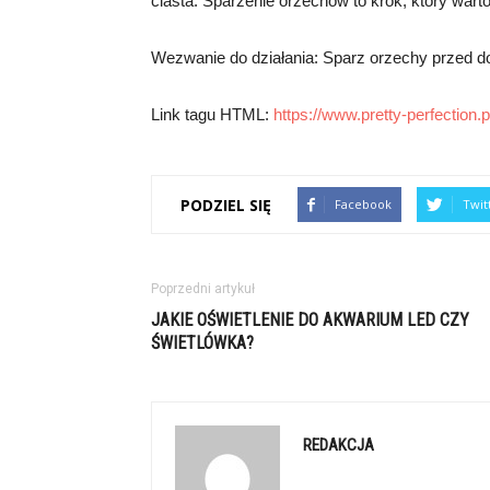
ciasta. Sparzenie orzechów to krok, który wart
Wezwanie do działania: Sparz orzechy przed d
Link tagu HTML:
https://www.pretty-perfection.p
PODZIEL SIĘ
Facebook
Twit
Poprzedni artykuł
JAKIE OŚWIETLENIE DO AKWARIUM LED CZY
ŚWIETLÓWKA?
REDAKCJA