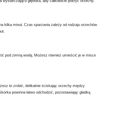
a wystarczająco głęboka, aby całkowicie pokryć orzechy.
a kilka minut. Czas sparzania zależy od rodzaju orzechów
ut.
dzić pod zimną wodą. Możesz również umieścić je w misce
esz to zrobić, delikatnie ściskając orzechy między
Skórka powinna łatwo odchodzić, pozostawiając gładką