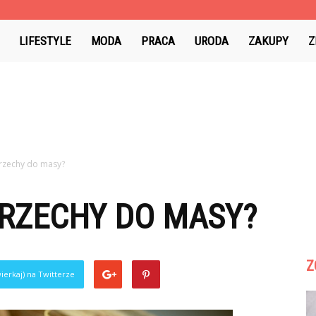
LIFESTYLE
MODA
PRACA
URODA
ZAKUPY
Z
orzechy do masy?
ORZECHY DO MASY?
Z
ierkaj) na Twitterze