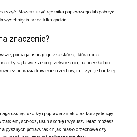
e osuszyć. Możesz użyć ręcznika papierowego lub położyć
do wyschnięcia przez kilka godzin.
ma znaczenie?
erwsze, pomaga usunąć gorzką skórkę, która może
rzechy są łatwiejsze do przetworzenia, na przykład do
wnież poprawia trawienie orzechów, co czyni je bardziej
omaga usunąć skórkę i poprawia smak oraz konsystencję
wrzątkiem, schłódź, usuń skórkę i wysusz. Teraz możesz
ia pysznych potraw, takich jak masło orzechowe czy