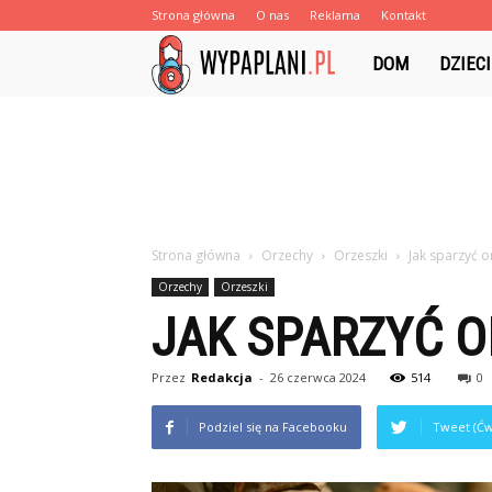
Strona główna
O nas
Reklama
Kontakt
Wypaplani.pl
DOM
DZIECI
Strona główna
Orzechy
Orzeszki
Jak sparzyć 
Orzechy
Orzeszki
JAK SPARZYĆ 
Przez
Redakcja
-
26 czerwca 2024
514
0
Podziel się na Facebooku
Tweet (Ćw