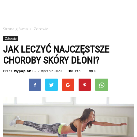
Strona główna
Zdrowie
Zdrowie
JAK LECZYĆ NAJCZĘSTSZE
CHOROBY SKÓRY DŁONI?
Przez
wypaplani
-
7 stycznia 2020
1970
0