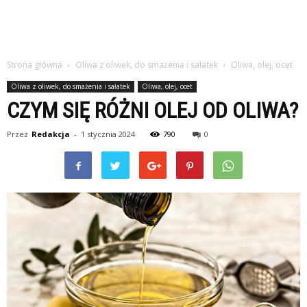
Strona główna
Oliwa z oliwek, do smażenia i sałatek
Oliwa, olej, ocet
Oliwa z oliwek, do smażenia i sałatek
Oliwa, olej, ocet
CZYM SIĘ RÓŻNI OLEJ OD OLIWA?
Przez
Redakcja
-
1 stycznia 2024
790
0