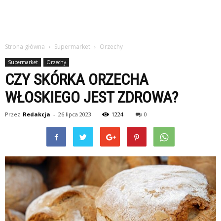
Strona główna
Supermarket
Orzechy
Supermarket
Orzechy
CZY SKÓRKA ORZECHA
WŁOSKIEGO JEST ZDROWA?
Przez
Redakcja
-
26 lipca 2023
1224
0