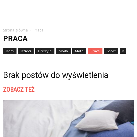
Strona główna
Praca
PRACA
Dom
Dzieci
Lifestyle
Moda
Moto
Praca
Sport
Brak postów do wyświetlenia
ZOBACZ TEŻ