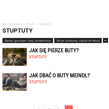
Strona główna
Moda
Stuptuty
STUPTUTY
Staniki sportowe, topy, biustonosze
Stroje, kostiumy, odzież do tańca
JAK SIĘ PIERZE BUTY?
STUPTUTY
JAK DBAĆ O BUTY MEINDL?
STUPTUTY