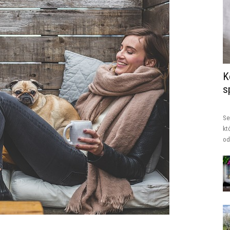
K
s
Se
kt
od