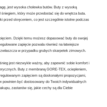
agę, jest wysoka cholewka butów. Buty z wysoką
śniegiem, który może przedostać się do wnętrza buta.
i przed skręceniem, co jest szczególnie istotne podczas
apięciem. Dzięki temu możesz dopasować buty do swojej
egulowane zapięcie pozwala również na łatwiejsze
tne zwłaszcza w przypadku grubych skarpetek zimowych.
ieg jest niezwykle ważny, aby zapewnić sobie komfort i
ferycznych. Buty z membraną GORE-TEX, ociepleniem,
regulowanym zapięciem są doskonałymi propozycjami,
ów powinien być dostosowany do Twoich indywidualnych
zakupu, zastanów się, jakie cechy są dla Ciebie