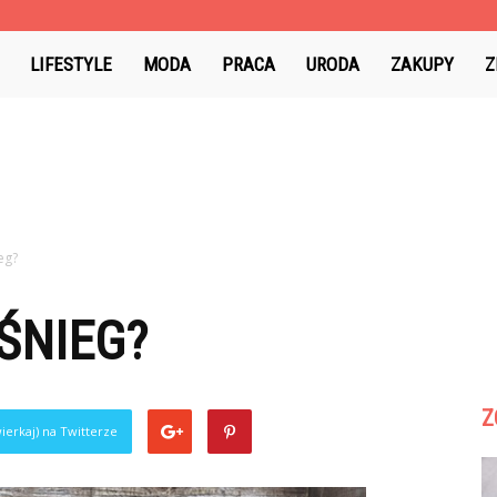
LIFESTYLE
MODA
PRACA
URODA
ZAKUPY
Z
eg?
 ŚNIEG?
Z
ierkaj) na Twitterze