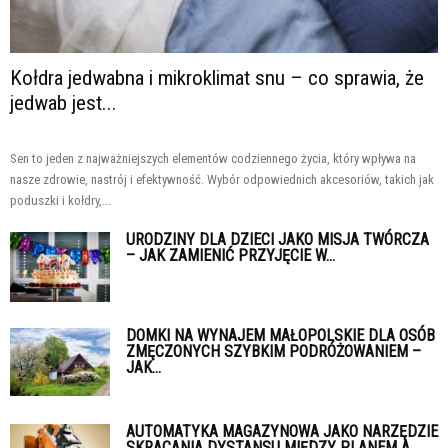
Kołdra jedwabna i mikroklimat snu – co sprawia, że
jedwab jest...
Sen to jeden z najważniejszych elementów codziennego życia, który wpływa na
nasze zdrowie, nastrój i efektywność. Wybór odpowiednich akcesoriów, takich jak
poduszki i kołdry,...
URODZINY DLA DZIECI JAKO MISJA TWÓRCZA
– JAK ZAMIENIĆ PRZYJĘCIE W...
DOMKI NA WYNAJEM MAŁOPOLSKIE DLA OSÓB
ZMĘCZONYCH SZYBKIM PODRÓŻOWANIEM –
JAK...
AUTOMATYKA MAGAZYNOWA JAKO NARZĘDZIE
SKRACANIA DYSTANSU MIĘDZY PLANEM A