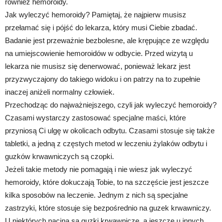
również hemoroidy.
Jak wyleczyć hemoroidy? Pamiętaj, że najpierw musisz
przełamać się i pójść do lekarza, który musi Ciebie zbadać.
Badanie jest przeważnie bezbolesne, ale krępujące ze względu
na umiejscowienie hemoroidów w odbycie. Przed wizytą u
lekarza nie musisz się denerwować, ponieważ lekarz jest
przyzwyczajony do takiego widoku i on patrzy na to zupełnie
inaczej aniżeli normalny człowiek.
Przechodząc do najważniejszego, czyli jak wyleczyć hemoroidy?
Czasami wystarczy zastosować specjalne maści, które
przyniosą Ci ulgę w okolicach odbytu. Czasami stosuje się także
tabletki, a jedną z częstych metod w leczeniu żylaków odbytu i
guzków krwawniczych są czopki.
Jeżeli takie metody nie pomagają i nie wiesz jak wyleczyć
hemoroidy, które dokuczają Tobie, to na szczęście jest jeszcze
kilka sposobów na leczenie. Jednym z nich są specjalne
zastrzyki, które stosuje się bezpośrednio na guzek krwawniczy.
U niektórych nacina są guzki krwawnicze, a jeszcze u innych