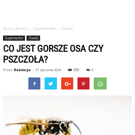
Strona główna
Supermarket
Owady
Supermarket
Owady
CO JEST GORSZE OSA CZY
PSZCZOŁA?
Przez
Redakcja
-
31 stycznia 2024
573
0